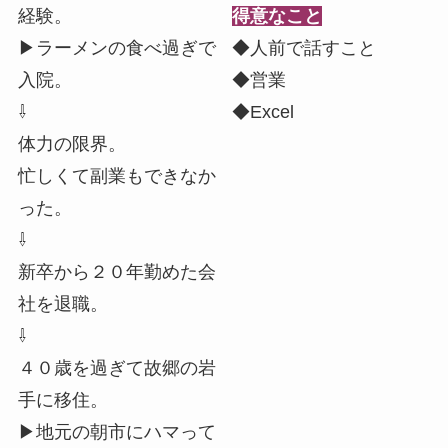
経験。
得意なこと
▶︎ラーメンの食べ過ぎで
◆人前で話すこと
入院。
◆営業
⇩
◆Excel
体力の限界。
忙しくて副業もできなか
った。
⇩
新卒から２０年勤めた会
社を退職。
⇩
４０歳を過ぎて故郷の岩
手に移住。
▶︎地元の朝市にハマって