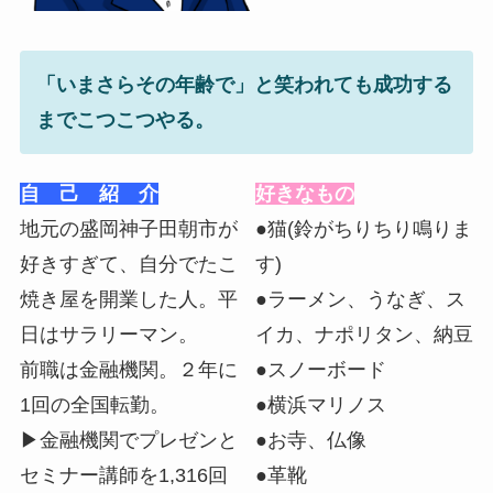
「いまさらその年齢で」と笑われても成功する
までこつこつやる。
自 己 紹 介
好きなもの
地元の盛岡神子田朝市が
●猫(鈴がちりちり鳴りま
好きすぎて、自分でたこ
す)
焼き屋を開業した人。平
●ラーメン、うなぎ、ス
日はサラリーマン。
イカ、ナポリタン、納豆
前職は金融機関。２年に
●スノーボード
1回の全国転勤。
●横浜マリノス
▶︎金融機関でプレゼンと
●お寺、仏像
セミナー講師を1,316回
●革靴