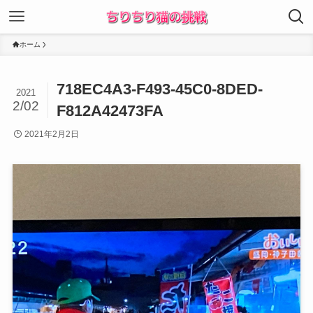
ホーム
718EC4A3-F493-45C0-8DED-
2021
2/02
F812A42473FA
2021年2月2日