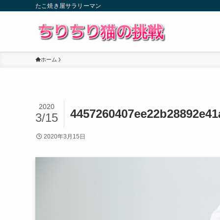
たこ焼き屋サラリーマン
ホーム
2020
4457260407ee22b28892e4
3/15
2020年3月15日